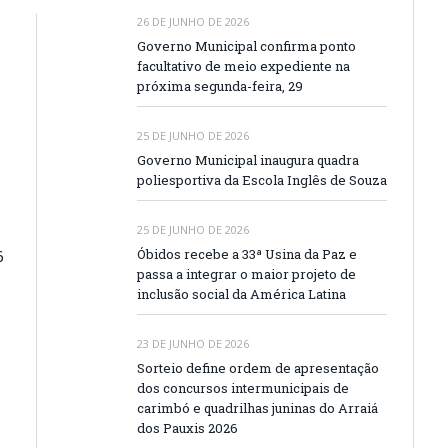
26 DE JUNHO DE 2026
Governo Municipal confirma ponto
facultativo de meio expediente na
próxima segunda-feira, 29
25 DE JUNHO DE 2026
Governo Municipal inaugura quadra
poliesportiva da Escola Inglês de Souza
25 DE JUNHO DE 2026
Óbidos recebe a 33ª Usina da Paz e
6
passa a integrar o maior projeto de
inclusão social da América Latina
23 DE JUNHO DE 2026
Sorteio define ordem de apresentação
dos concursos intermunicipais de
carimbó e quadrilhas juninas do Arraiá
dos Pauxis 2026