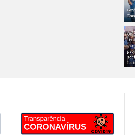
Gov
Esc
Óbi
Usin
inte
proj
soc
Lati
Transparência
CORONAVÍRUS