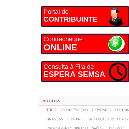
Portal do
CONTRIBUINTE
Contracheque
ONLINE
Consulta à Fila de
ESPERA SEMSA
NOTÍCIAS
TUDO
ADMINISTRAÇÃO
CIDADANIA
CULTUR
FINANÇAS
GOVERNO
HABITAÇÃO E REGULARI
ORDENAMENTO URBANO
SAÚDE
TURISMO