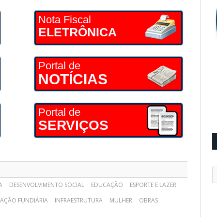
Nota Fiscal
ELETRÔNICA
Portal de
NOTÍCIAS
Portal de
SERVIÇOS
A
DESENVOLVIMENTO SOCIAL
EDUCAÇÃO
ESPORTE E LAZER
ZAÇÃO FUNDIÁRIA
INFRAESTRUTURA
MULHER
OBRAS