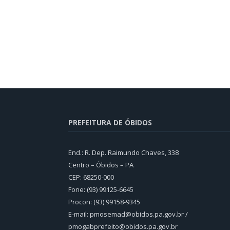
PREFEITURA DE ÓBIDOS
End.: R. Dep. Raimundo Chaves, 338
Centro – Óbidos – PA
CEP: 68250-000
Fone: (93) 99125-6645
Procon: (93) 99158-9345
E-mail: pmosemad@obidos.pa.gov.br /
pmogabprefeito@obidos.pa.gov.br