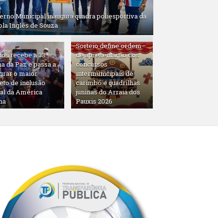
erno Municipal inaugura quadra poliesportiva da
ola Inglês de Souza
Sorteio define ordem
dos recebe a 33ª
de apresentação dos
a da Paz e passa a
concursos
grar o maior
intermunicipais de
eto de inclusão
carimbó e quadrilhas
ial da América
juninas do Arraiá dos
na
Pauxis 2026